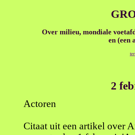
GR
Over milieu, mondiale voetafd
en (een 
te
2 fe
Actoren
Citaat uit een artikel over 