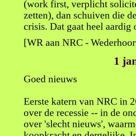
(work first, verplicht solici
zetten), dan schuiven die d
crisis. Dat gaat heel aardig
[WR aan NRC - Wederhoor
1 ja
Goed nieuws
Eerste katern van NRC in 20
over de recessie -- in de on
over 'slecht nieuws', waar
koopkracht en dergelijke. I