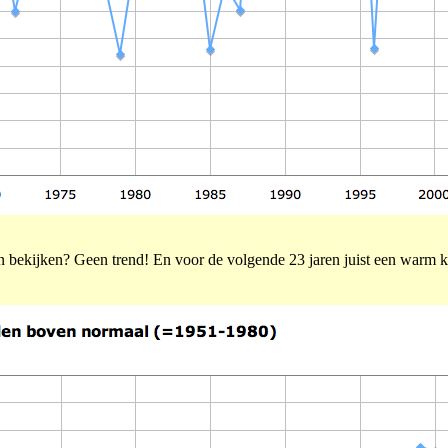
an bekijken? Geen trend! En voor de volgende 23 jaren juist een warm k