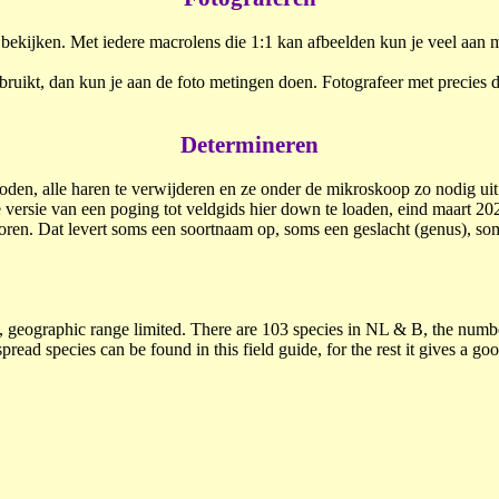
d bekijken. Met iedere macrolens die 1:1 kan afbeelden kun je veel aa
gebruikt, dan kun je aan de foto metingen doen. Fotografeer met precies
Determineren
den, alle haren te verwijderen en ze onder de mikroskoop zo nodig uit e
 versie van een poging tot veldgids hier down te loaden, eind maart 202
oren. Dat levert soms een soortnaam op, soms een geslacht (genus), soms
h, geographic range limited. There are 103 species in NL & B, the numbe
ad species can be found in this field guide, for the rest it gives a g