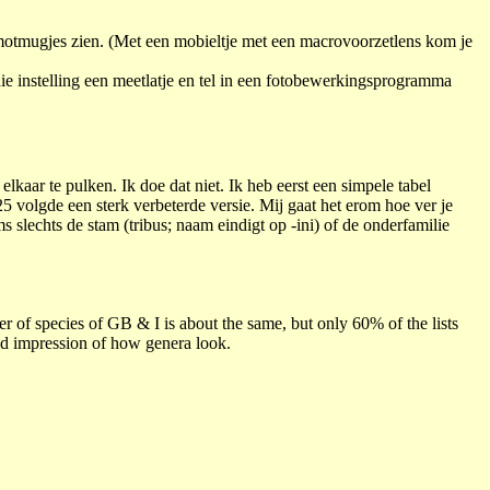
n motmugjes zien. (Met een mobieltje met een macrovoorzetlens kom je
 die instelling een meetlatje en tel in een fotobewerkingsprogramma
lkaar te pulken. Ik doe dat niet. Ik heb eerst een simpele tabel
5 volgde een sterk verbeterde versie. Mij gaat het erom hoe ver je
 slechts de stam (tribus; naam eindigt op -ini) of de onderfamilie
r of species of GB & I is about the same, but only 60% of the lists
ood impression of how genera look.